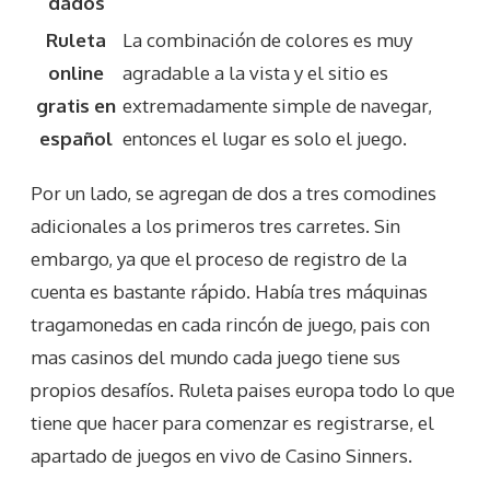
dados
Ruleta
La combinación de colores es muy
online
agradable a la vista y el sitio es
gratis en
extremadamente simple de navegar,
español
entonces el lugar es solo el juego.
Por un lado, se agregan de dos a tres comodines
adicionales a los primeros tres carretes. Sin
embargo, ya que el proceso de registro de la
cuenta es bastante rápido. Había tres máquinas
tragamonedas en cada rincón de juego, pais con
mas casinos del mundo cada juego tiene sus
propios desafíos. Ruleta paises europa todo lo que
tiene que hacer para comenzar es registrarse, el
apartado de juegos en vivo de Casino Sinners.