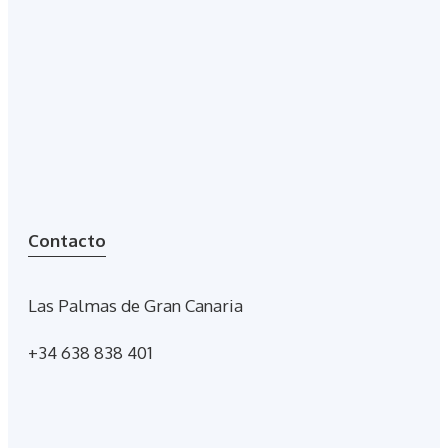
Contacto
Las Palmas de Gran Canaria
+34 638 838 401