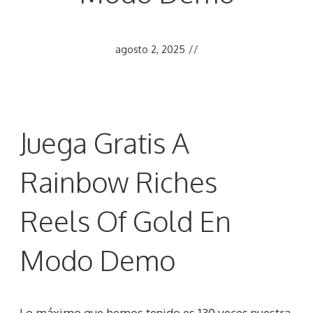
agosto 2, 2025
//
Juega Gratis A
Rainbow Riches
Reels Of Gold En
Modo Demo
Lo máximo que hemos tenido es 130 veces nuestra