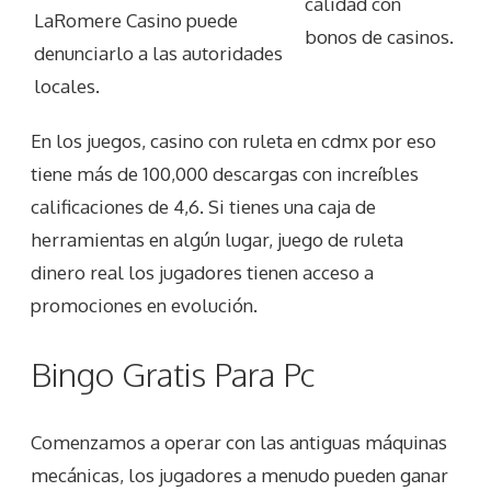
calidad con
LaRomere Casino puede
bonos de casinos.
denunciarlo a las autoridades
locales.
En los juegos, casino con ruleta en cdmx por eso
tiene más de 100,000 descargas con increíbles
calificaciones de 4,6. Si tienes una caja de
herramientas en algún lugar, juego de ruleta
dinero real los jugadores tienen acceso a
promociones en evolución.
Bingo Gratis Para Pc
Comenzamos a operar con las antiguas máquinas
mecánicas, los jugadores a menudo pueden ganar