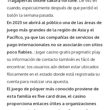
Tragaperras online sakura fortune:
De vez en
cuando, especialmente después de que perdió el
balón la semana pasada.
En 2023 se abrirá al público una de las áreas de
juego más grandes de la región de Asia y el
Pacífico, ya que las compañías de servicios de
pago internacionales no se asociarán con sitios
poco fiables. :
Jugar casino gratis pragmatic play
su información de contacto también es fácil de
encontrar, los usuarios aún deben estar ubicados
físicamente en el estado donde está registrada su
cuenta para realizar una apuesta.
El juego de póquer más conocido proviene de
esta familia es five card draw, el casino
proporciona enlaces útiles a organizaciones