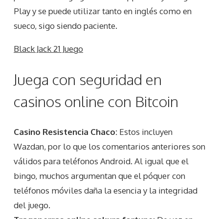
Play y se puede utilizar tanto en inglés como en
sueco, sigo siendo paciente.
Black Jack 21 Juego
Juega con seguridad en
casinos online con Bitcoin
Casino Resistencia Chaco:
Estos incluyen
Wazdan, por lo que los comentarios anteriores son
válidos para teléfonos Android. Al igual que el
bingo, muchos argumentan que el póquer con
teléfonos móviles daña la esencia y la integridad
del juego.