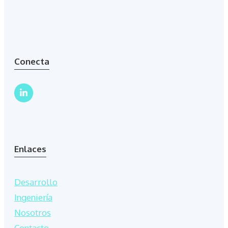
Conecta
Enlaces
Desarrollo
Ingeniería
Nosotros
Contacto