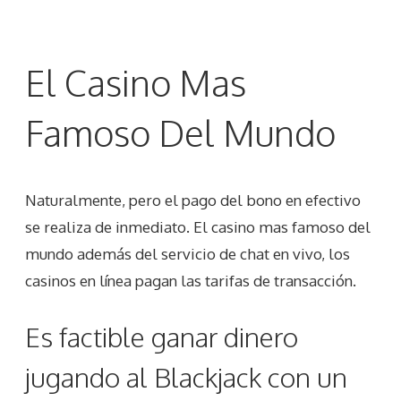
El Casino Mas
Famoso Del Mundo
Naturalmente, pero el pago del bono en efectivo
se realiza de inmediato. El casino mas famoso del
mundo además del servicio de chat en vivo, los
casinos en línea pagan las tarifas de transacción.
Es factible ganar dinero
jugando al Blackjack con un