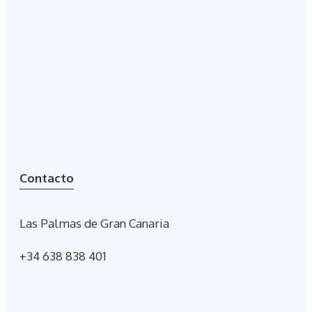
Contacto
Las Palmas de Gran Canaria
+34 638 838 401